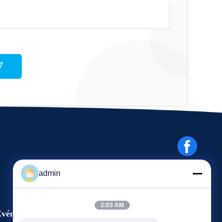
admin
2:03 AM
vénements
Demande Une citation