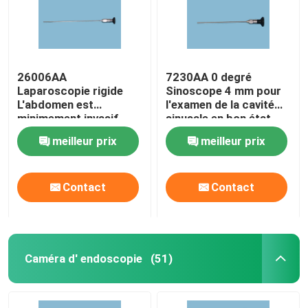
26006AA
7230AA 0 degré
Laparoscopie rigide
Sinoscope 4 mm pour
L'abdomen est
l'examen de la cavité
minimement invasif
sinusale en bon état
Laparoscopie du
meilleur prix
meilleur prix
bassin Visualisation
Contact
Contact
Caméra d' endoscopie
(51)