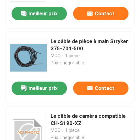
meilleur prix
Contact
À propos de nous
Visite de l'usine
Le câble de pièce à main Stryker
375-704-500
MOQ：1 pièce
Contrôle de la qualité
Prix：negotiable
Nous contacter
meilleur prix
Contact
Demandez un devis
Le câble de caméra compatible
Endoscope médical
CH-S190-XZ
MOQ：1 pièce
Portée souple
Prix：negotiable