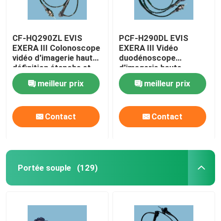
CF-HQ290ZL EVIS
PCF-H290DL EVIS
EXERA III Colonoscope
EXERA III Vidéo
vidéo d'imagerie haute
duodénoscope
définition étanche et
d'imagerie haute
durable
définition Amélioration
meilleur prix
meilleur prix
de la couleur large
Contact
Contact
Portée souple
(129)