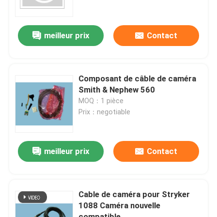
Endoscope rigide
meilleur prix
Contact
Caméra d' endoscopie
Composant de câble de caméra
Processeur d' endoscopie
Smith & Nephew 560
MOQ：1 pièce
Prix：negotiable
Parties d'endoscopes flexibles
Pièces d'endoscopes rigides
meilleur prix
Contact
Cable d' endoscope
Cable de caméra pour Stryker
1088 Caméra nouvelle
Réparation de l' endoscope flexible
compatible