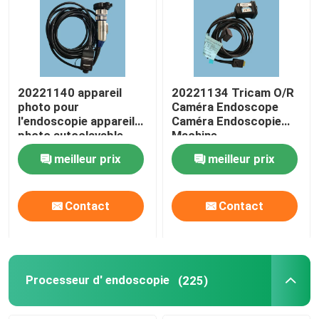
20221140 appareil
20221134 Tricam O/R
photo pour
Caméra Endoscope
l'endoscopie appareil
Caméra Endoscopie
photo autoclavable
Machine
tête d'appareil photo
meilleur prix
meilleur prix
Systèmes de caméra
médicale
Contact
Contact
Processeur d' endoscopie
(225)