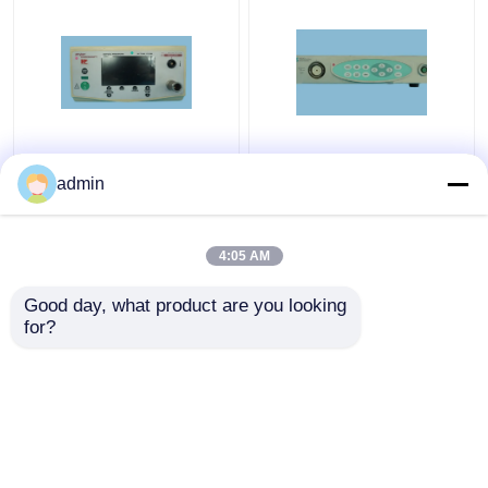
Processeur d'
400 Système
endoscopie de 40 L,
Endoscope Processeur
admin
aspirateur à haut débit,
Système Processeur
puissance Hz, poids A
Images haute
résolution
4:05 AM
meilleur prix
meilleur prix
Good day, what product are you looking 
for?
Contact
Contact
Regardez plus