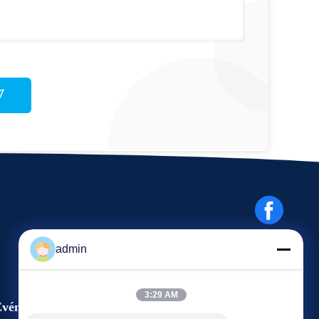
admin
3:29 AM
vénements
Demande Une citation