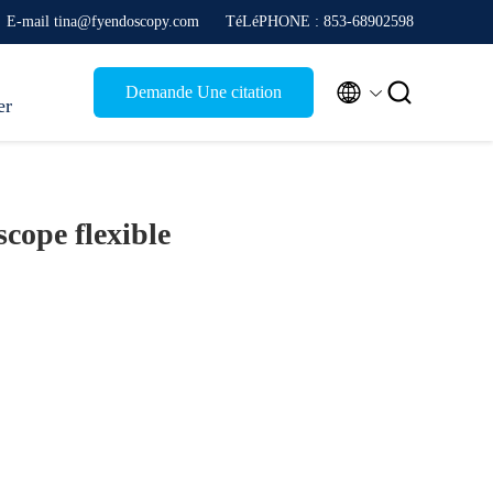
E-mail tina@fyendoscopy.com
TéLéPHONE : 853-68902598


Demande Une citation
er
cope flexible