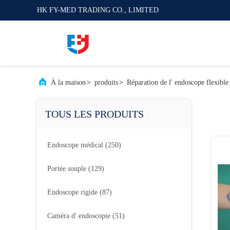
HK FY-MED TRADING CO., LIMITED
À la maison
>
produits
>
Réparation de l' endoscope flexible
TOUS LES PRODUITS
Endoscope médical
(250)
Portée souple
(129)
Endoscope rigide
(87)
Caméra d' endoscopie
(51)