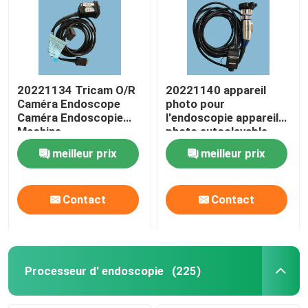
Endoscope rigide
Caméra d' endoscopie
20221134 Tricam O/R
20221140 appareil
Caméra Endoscope
photo pour
Caméra Endoscopie
l'endoscopie appareil
Processeur d' endoscopie
Machine
photo autoclavable
tête d'appareil photo
meilleur prix
meilleur prix
Systèmes de caméra
Parties d'endoscopes flexibles
médicale
Contact
Contact
Pièces d'endoscopes rigides
Cable d' endoscope
Processeur d' endoscopie
(225)
Réparation de l' endoscope flexible