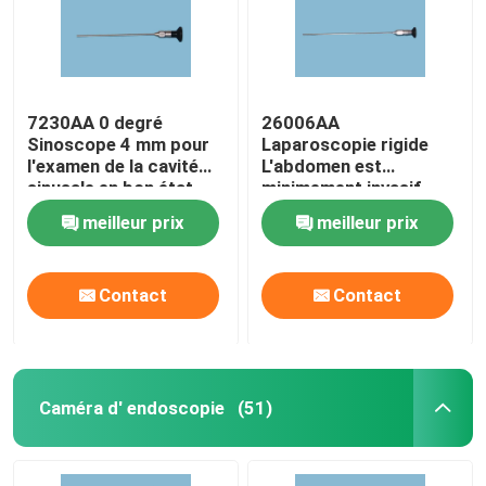
À propos de nous
7230AA 0 degré
26006AA
Visite de l'usine
Sinoscope 4 mm pour
Laparoscopie rigide
l'examen de la cavité
L'abdomen est
sinusale en bon état
minimement invasif
Contrôle de la qualité
Laparoscopie du
meilleur prix
meilleur prix
bassin Visualisation
Nous contacter
Contact
Contact
Demandez un devis
Endoscope médical
Caméra d' endoscopie
(51)
Portée souple