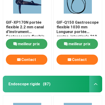
GIF-XP170N portée
GIF-Q150 Gastroscope
flexible 2.2 mm canal
flexible 1030 mm
d'instrument
Longueur portée
Gastroscopie flexible
gastro-intestinale 210
degrés angulation
meilleur prix
meilleur prix
Contact
Contact
À la maison
Endoscope rigide
(87)
Produits
Vidéos