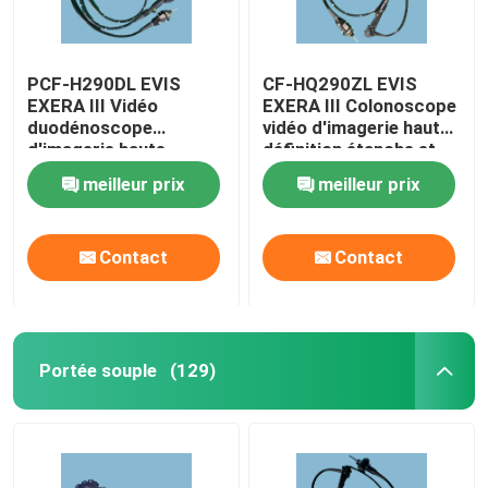
PCF-H290DL EVIS
CF-HQ290ZL EVIS
EXERA III Vidéo
EXERA III Colonoscope
duodénoscope
vidéo d'imagerie haute
d'imagerie haute
définition étanche et
définition Amélioration
durable
meilleur prix
meilleur prix
de la couleur large
Contact
Contact
Portée souple
(129)