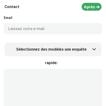
Contact
Après
Email
Sélectionnez des modèles une enquête
Prix ​​du produit
Min.order quantity
rapide:
Prélèvement d 'échantillons
Plus de détails