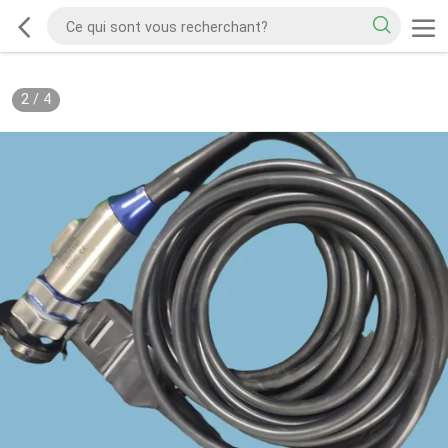
2
/
4