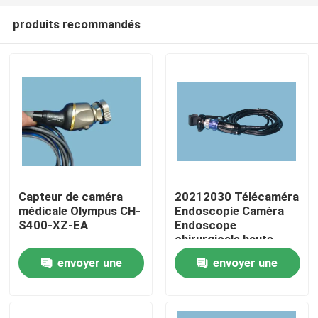
produits recommandés
Capteur de caméra
20212030 Télécaméra
médicale Olympus CH-
Endoscopie Caméra
À la maison
S400-XZ-EA
Endoscope
chirurgicale haute
définition
envoyer une
envoyer une
Produits
demande
demande
Vidéos