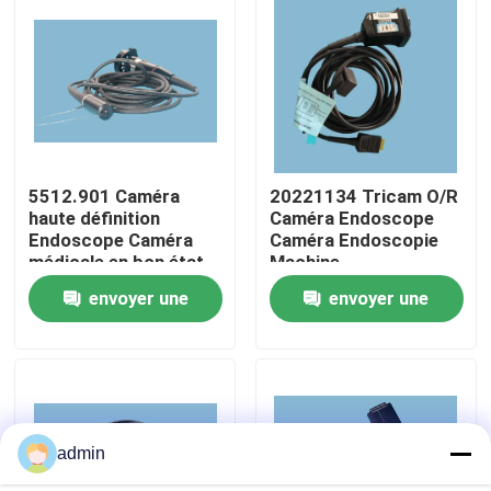
À propos de nous
Visite de l'usine
5512.901 Caméra
20221134 Tricam O/R
Contrôle de la qualité
haute définition
Caméra Endoscope
Endoscope Caméra
Caméra Endoscopie
médicale en bon état
Machine
Nous contacter
envoyer une
envoyer une
Demandez un devis
demande
demande
Endoscope médical
admin
Portée souple