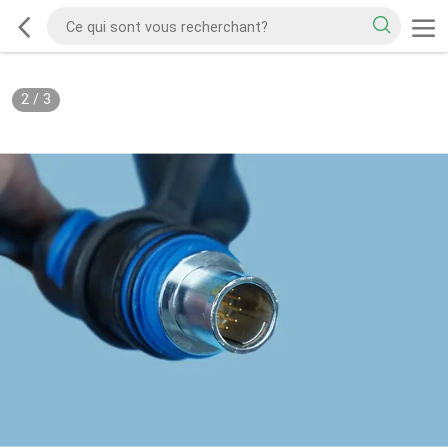
2
/
3