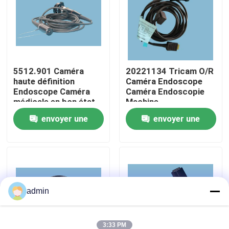
À propos de nous
Visite de l'usine
5512.901 Caméra
20221134 Tricam O/R
haute définition
Caméra Endoscope
Endoscope Caméra
Caméra Endoscopie
Contrôle de la qualité
médicale en bon état
Machine
envoyer une
envoyer une
Nous contacter
demande
demande
Demandez un devis
Endoscope médical
admin
Portée souple
3:33 PM