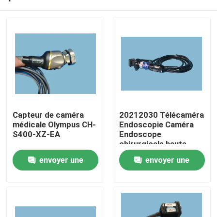
Capteur de caméra
20212030 Télécaméra
médicale Olympus CH-
Endoscopie Caméra
S400-XZ-EA
Endoscope
chirurgicale haute
À la maison
définition
envoyer une
envoyer une
demande
demande
Produits
Vidéos