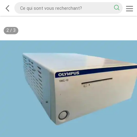
2
/
3