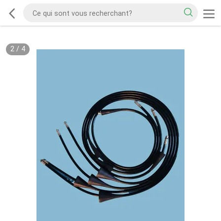
2
/
4