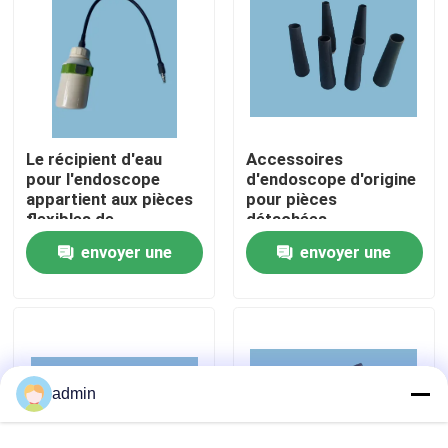
À propos de nous
Visite de l'usine
Le récipient d'eau
Accessoires
pour l'endoscope
d'endoscope d'origine
Contrôle de la qualité
appartient aux pièces
pour pièces
flexibles de
détachées
l'endoscope
d'endoscope flexibles
Nous contacter
envoyer une
envoyer une
demande
demande
Demandez un devis
Endoscope médical
admin
Portée souple