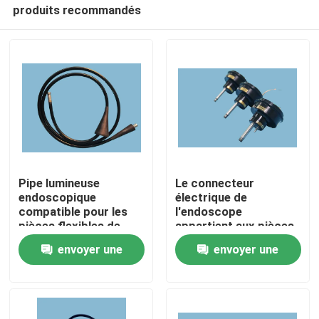
produits recommandés
Pipe lumineuse
Le connecteur
endoscopique
électrique de
compatible pour les
l'endoscope
À la maison
pièces flexibles de
appartient aux pièces
l'endoscope
de rechange de
envoyer une
envoyer une
l'endoscopie flexible
Produits
demande
demande
Vidéos