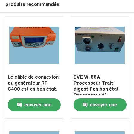
produits recommandés
Le câble de connexion
EVE W-88A
du générateur RF
Processeur Trait
G400 est en bon état.
digestif en bon état
À la maison
Processeur d'
endoscopie
envoyer une
envoyer une
Produits
demande
demande
Vidéos