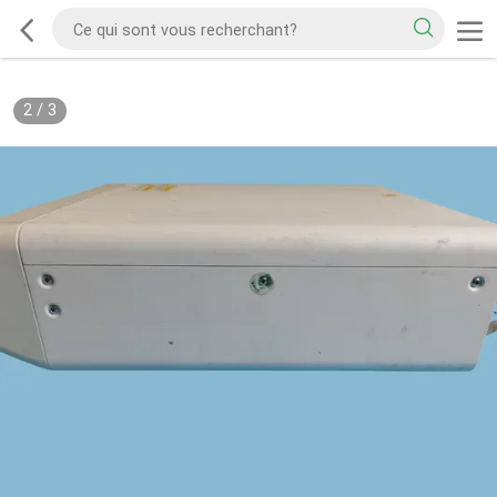
2
/
3