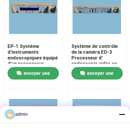
À propos de nous
Visite de l'usine
EP-1 Système
Système de contrôle
d'instruments
de la caméra ED-3
Contrôle de la qualité
endoscopiques équipé
Processeur d'
d'un processeur
endoscopie vidéo en
d'endoscopie
bon état
Nous contacter
envoyer une
envoyer une
demande
demande
Demandez un devis
Endoscope médical
admin
Portée souple