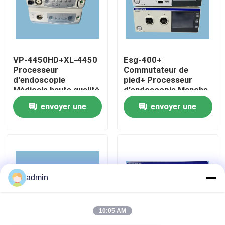
À propos de nous
VP-4450HD+XL-4450
Esg-400+
Visite de l'usine
Processeur
Commutateur de
d'endoscopie
pied+ Processeur
Médicale haute qualité
d'endoscopie Manche
Contrôle de la qualité
d'image
de tension
envoyer une
envoyer une
Nous contacter
demande
demande
Demandez un devis
admin
Endoscope médical
10:05 AM
Portée souple