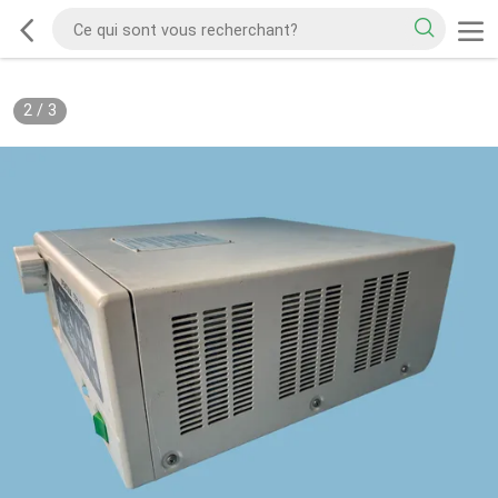
2
/
3