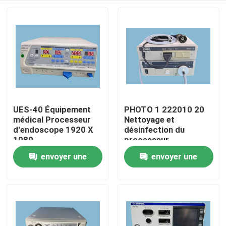
UES-40 Équipement
PHOTO 1 222010 20
médical Processeur
Nettoyage et
d'endoscope 1920 X
désinfection du
1080
processeur
d'endoscopie
envoyer une
envoyer une
À la maison
demande
demande
Produits
Vidéos