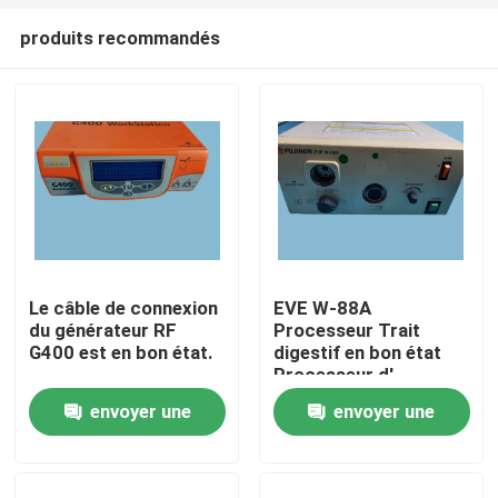
produits recommandés
Le câble de connexion
EVE W-88A
du générateur RF
Processeur Trait
À la maison
G400 est en bon état.
digestif en bon état
Processeur d'
endoscopie
envoyer une
envoyer une
Produits
demande
demande
Vidéos