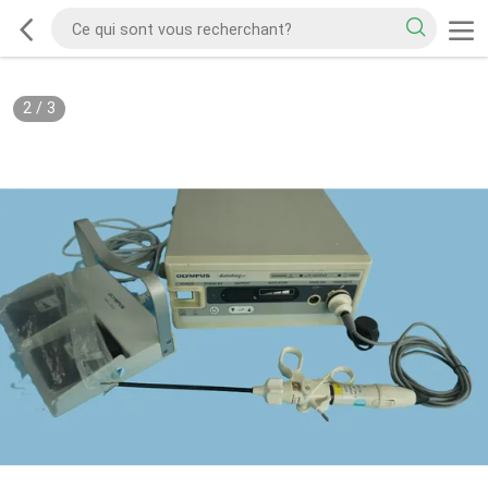
2
/
3