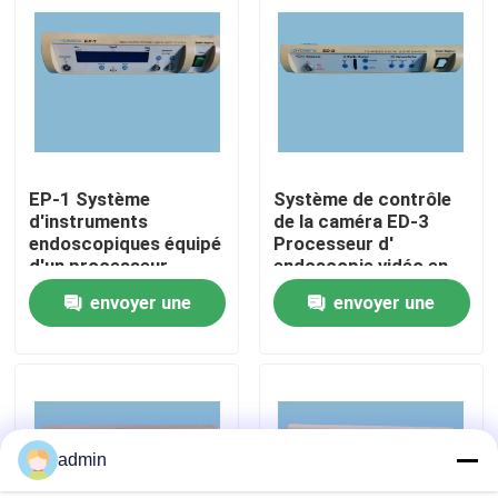
À propos de nous
Visite de l'usine
EP-1 Système
Système de contrôle
Contrôle de la qualité
d'instruments
de la caméra ED-3
endoscopiques équipé
Processeur d'
d'un processeur
endoscopie vidéo en
Nous contacter
d'endoscopie
bon état
envoyer une
envoyer une
Demandez un devis
demande
demande
Endoscope médical
admin
Portée souple