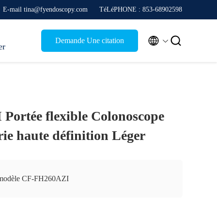
E-mail tina@fyendoscopy.com
TéLéPHONE : 853-68902598


Demande Une citation
er
ortée flexible Colonoscope
rie haute définition Léger
modèle CF-FH260AZI