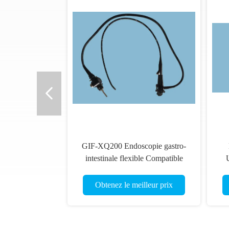
GIF-XQ200 Endoscopie gastro-
intestinale flexible Compatible
avec le système CV260 240 200
EVIS EXERA II III
Obtenez le meilleur prix