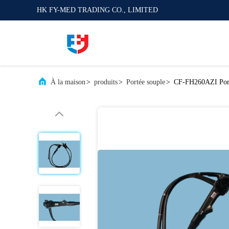
HK FY-MED TRADING CO., LIMITED
À la maison
>
produits
>
Portée souple
>
CF-FH260AZI Portée