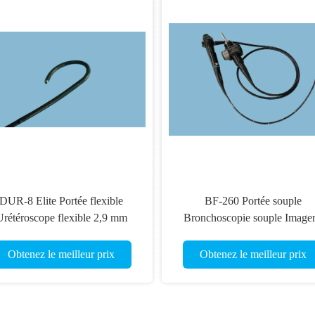
DUR-8 Elite Portée flexible
BF-260 Portée souple
Urétéroscope flexible 2,9 mm
Bronchoscopie souple Imager
Diamètre 64 cm Longueur de
haute résolution Dispositifs
travail
médicaux
Obtenez le meilleur prix
Obtenez le meilleur prix