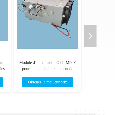
ur
Module d'alimentation OLP-M50F
des
pour le module de traitement de
l'endoscope de la série 260
Obtenez le meilleur prix