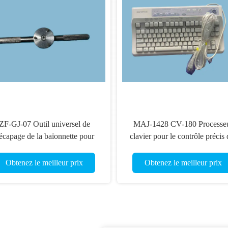
ZF-GJ-07 Outil universel de
MAJ-1428 CV-180 Processe
écapage de la baïonnette pour
clavier pour le contrôle précis 
appareil photo endoscopique
procédures chirurgicales
Obtenez le meilleur prix
Obtenez le meilleur prix