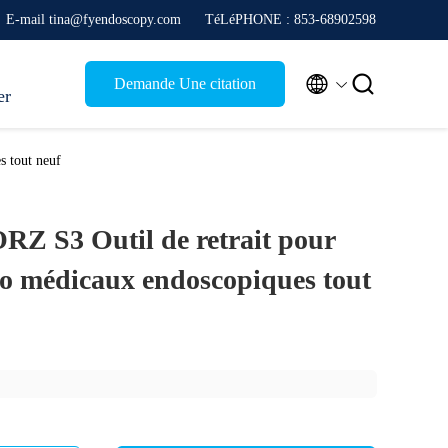
E-mail tina@fyendoscopy.com
TéLéPHONE : 853-68902598


Demande Une citation
er
s tout neuf
Z S3 Outil de retrait pour
to médicaux endoscopiques tout