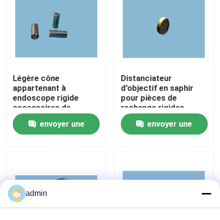
À propos de nous
Visite de l'usine
Légère cône
Distanciateur
appartenant à
d'objectif en saphir
Contrôle de la qualité
endoscope rigide
pour pièces de
accessoires de
rechange rigides
rechange pièces
Nous contacter
envoyer une
envoyer une
médicales
demande
demande
Demandez un devis
Endoscope médical
admin
Portée souple