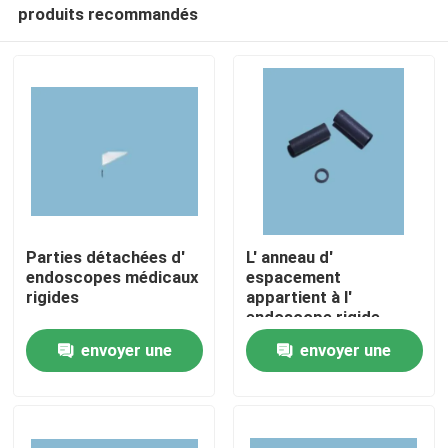
produits recommandés
Parties détachées d'
L' anneau d'
endoscopes médicaux
espacement
rigides
appartient à l'
À la maison
endoscope rigide
pièces de rechange
envoyer une
envoyer une
pièces médicales
Produits
demande
demande
Vidéos