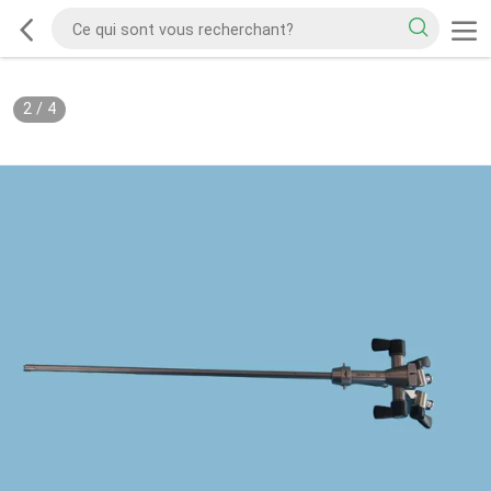
2
/
4