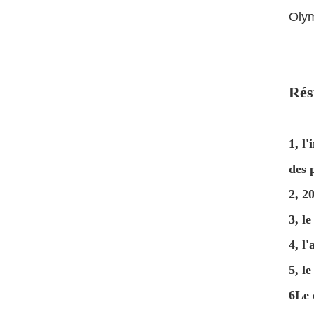
Olym
Rés
1, l
des 
2, 2
3, l
4, l'
5, l
6Le 