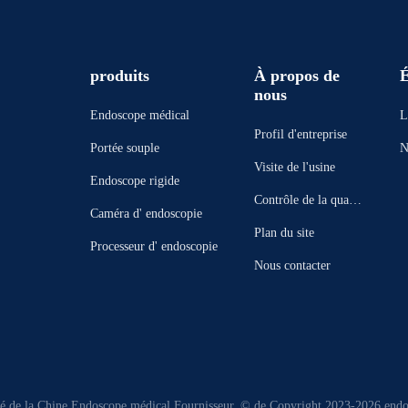
produits
À propos de
É
nous
Endoscope médical
L
Profil d'entreprise
Portée souple
N
Visite de l'usine
Endoscope rigide
Contrôle de la qualit
Caméra d' endoscopie
é
Plan du site
Processeur d' endoscopie
Nous contacter
é de la Chine Endoscope médical Fournisseur. © de Copyright 2023-2026 endos