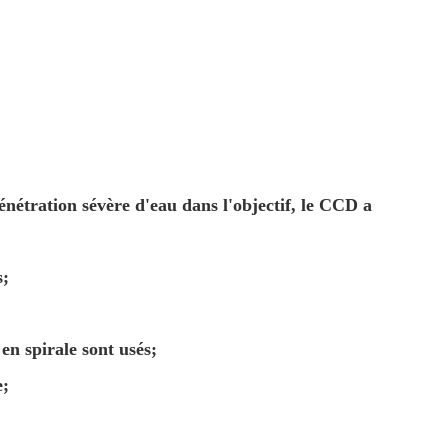
pénétration sévère d'eau dans l'objectif, le CCD a
s;
e en spirale sont usés;
e;