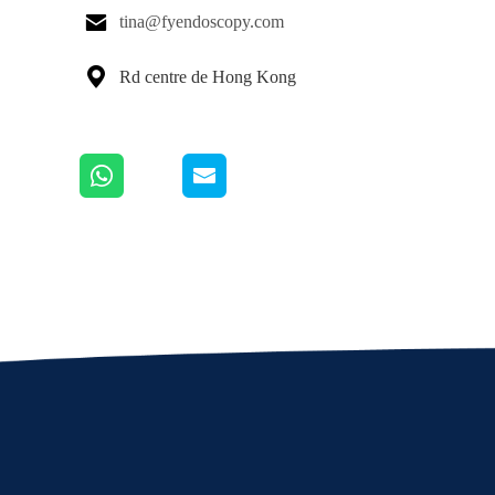

tina@fyendoscopy.com

Rd centre de Hong Kong