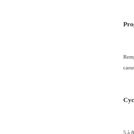
Pro
Rempl
caou
Cyc
5 à 8