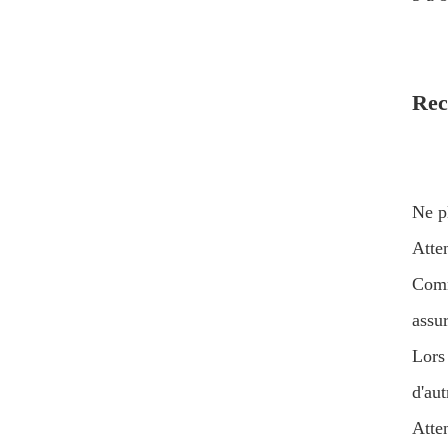
Rec
Ne pl
Atten
Comm
assur
Lors 
d'au
Atten