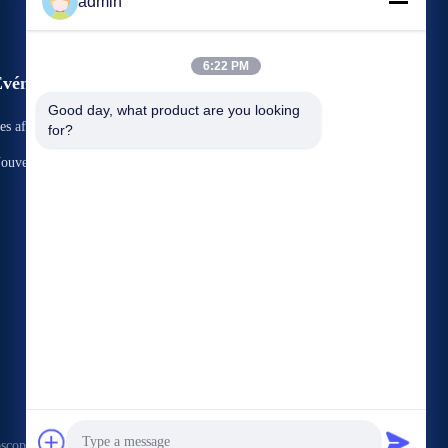
admin
6:22 PM
vénements
Demande Une citation
Good day, what product are you looking 
es affaires
for?
Téléphone : 853-68902598
ouvelles


copesmedical.com . Tous droits réservés.