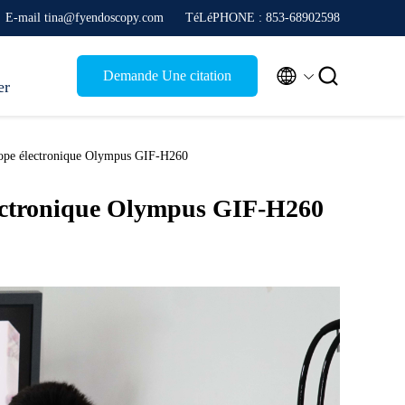
E-mail tina@fyendoscopy.com
TéLéPHONE : 853-68902598


Demande Une citation
er
cope électronique Olympus GIF-H260
électronique Olympus GIF-H260