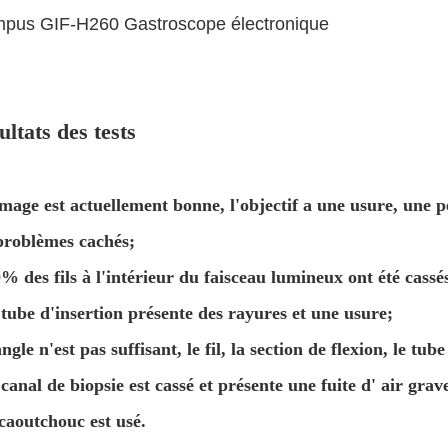
pus GIF-H260 Gastroscope électronique
ultats des tests
'image est actuellement bonne, l'objectif a une usure, une 
problèmes cachés;
0% des fils à l'intérieur du faisceau lumineux ont été cassé
e tube d'insertion présente des rayures et une usure;
angle n'est pas suffisant, le fil, la section de flexion, le tub
e canal de biopsie est cassé et présente une fuite d' air grav
caoutchouc est usé.